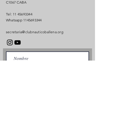
C1067 CABA
Tel:
11 45693344
Whatsapp
1145693344
secretaria@clubnauticoballena.org